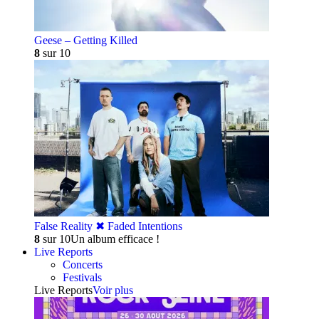
Geese – Getting Killed
8
sur 10
False Reality ✖︎ Faded Intentions
8
sur 10
Un album efficace !
Live Reports
Concerts
Festivals
Live Reports
Voir plus