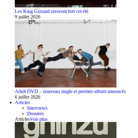
Les King Gizzard raveront fort cet été
9 juillet 2026
Adult DVD – nouveau single et premier album annoncés
6 juillet 2026
Articles
Interviews
Dossiers
Articles
Voir plus