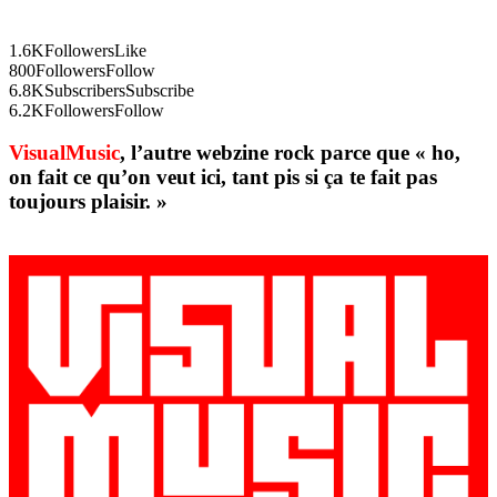
1.6K
Followers
Like
800
Followers
Follow
6.8K
Subscribers
Subscribe
6.2K
Followers
Follow
VisualMusic
, l’autre webzine rock parce que « ho,
on fait ce qu’on veut ici, tant pis si ça te fait pas
toujours plaisir. »