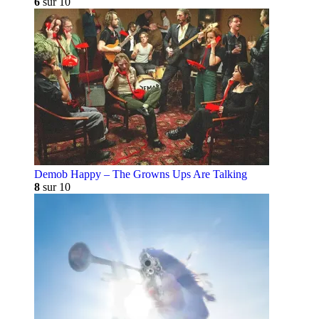
6
sur 10
Demob Happy – The Growns Ups Are Talking
8
sur 10