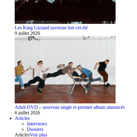
Les King Gizzard raveront fort cet été
9 juillet 2026
Adult DVD – nouveau single et premier album annoncés
6 juillet 2026
Articles
Interviews
Dossiers
Articles
Voir plus