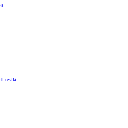
rt
ip est là