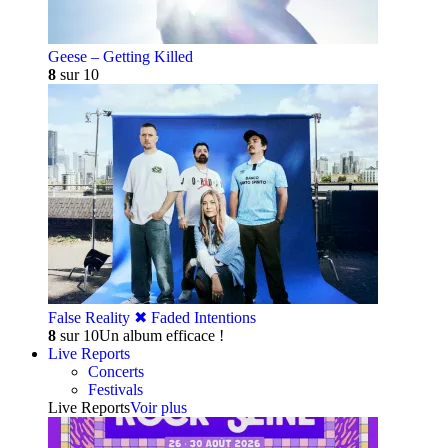
Geese – Getting Killed
8
sur 10
False Reality ✖︎ Faded Intentions
8
sur 10
Un album efficace !
Live Reports
Concerts
Festivals
Live Reports
Voir plus