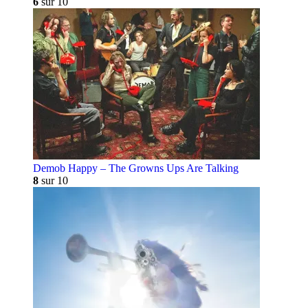
6
sur 10
Demob Happy – The Growns Ups Are Talking
8
sur 10