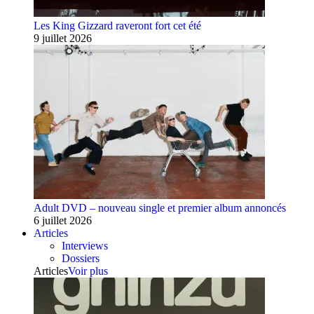
Les King Gizzard raveront fort cet été
9 juillet 2026
Adult DVD – nouveau single et premier album annoncés
6 juillet 2026
Articles
Interviews
Dossiers
Articles
Voir plus