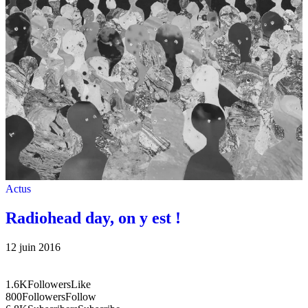
Actus
Radiohead day, on y est !
12 juin 2016
1.6K
Followers
Like
800
Followers
Follow