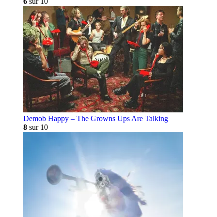
6
sur 10
Demob Happy – The Growns Ups Are Talking
8
sur 10