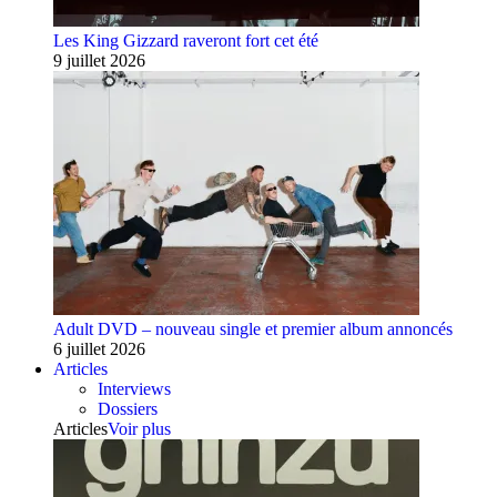
Les King Gizzard raveront fort cet été
9 juillet 2026
Adult DVD – nouveau single et premier album annoncés
6 juillet 2026
Articles
Interviews
Dossiers
Articles
Voir plus