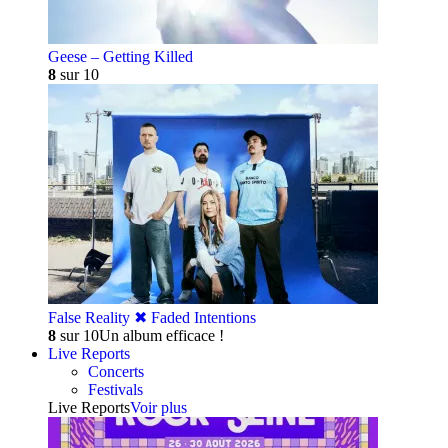
Geese – Getting Killed
8
sur 10
False Reality ✖︎ Faded Intentions
8
sur 10
Un album efficace !
Live Reports
Concerts
Festivals
Live Reports
Voir plus