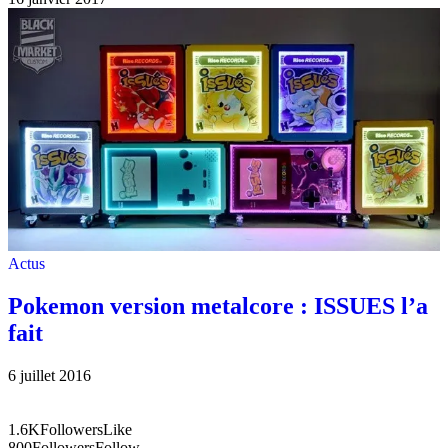
Actus
Pokemon version metalcore : ISSUES l’a
fait
6 juillet 2016
1.6K
Followers
Like
800
Followers
Follow