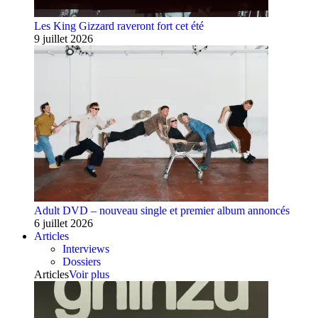
Les King Gizzard raveront fort cet été
9 juillet 2026
Adult DVD – nouveau single et premier album annoncés
6 juillet 2026
Articles
Interviews
Dossiers
Articles
Voir plus