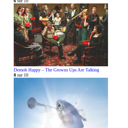
6
sur 10
Demob Happy – The Growns Ups Are Talking
8
sur 10