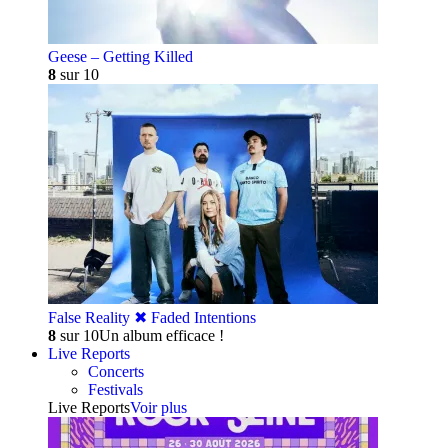
Geese – Getting Killed
8
sur 10
False Reality ✖︎ Faded Intentions
8
sur 10
Un album efficace !
Live Reports
Concerts
Festivals
Live Reports
Voir plus