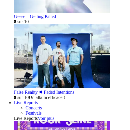
Geese – Getting Killed
8
sur 10
False Reality ✖︎ Faded Intentions
8
sur 10
Un album efficace !
Live Reports
Concerts
Festivals
Live Reports
Voir plus