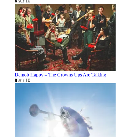
6
sur 10
Demob Happy – The Growns Ups Are Talking
8
sur 10