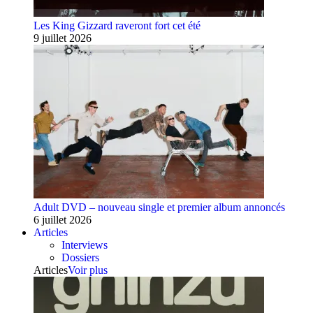
Les King Gizzard raveront fort cet été
9 juillet 2026
Adult DVD – nouveau single et premier album annoncés
6 juillet 2026
Articles
Interviews
Dossiers
Articles
Voir plus