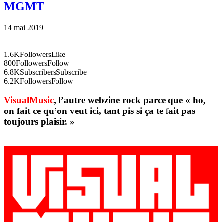
MGMT
14 mai 2019
1.6K
Followers
Like
800
Followers
Follow
6.8K
Subscribers
Subscribe
6.2K
Followers
Follow
VisualMusic
, l’autre webzine rock parce que « ho,
on fait ce qu’on veut ici, tant pis si ça te fait pas
toujours plaisir. »