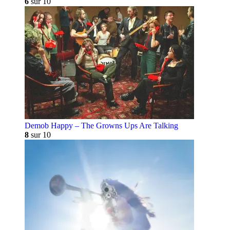
6
sur 10
Demob Happy – The Growns Ups Are Talking
8
sur 10