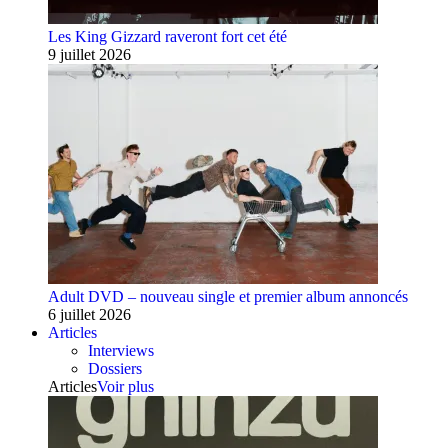
Les King Gizzard raveront fort cet été
9 juillet 2026
Adult DVD – nouveau single et premier album annoncés
6 juillet 2026
Articles
Interviews
Dossiers
Articles
Voir plus