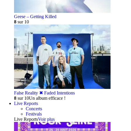
Geese – Getting Killed
8
sur 10
False Reality ✖︎ Faded Intentions
8
sur 10
Un album efficace !
Live Reports
Concerts
Festivals
Live Reports
Voir plus