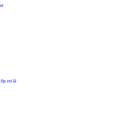
rt
ip est là