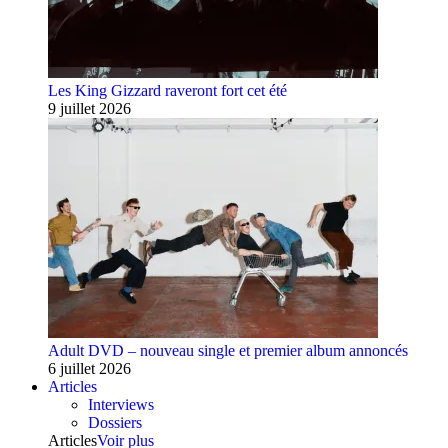
Les King Gizzard raveront fort cet été
9 juillet 2026
Adult DVD – nouveau single et premier album annoncés
6 juillet 2026
Articles
Interviews
Dossiers
Articles
Voir plus