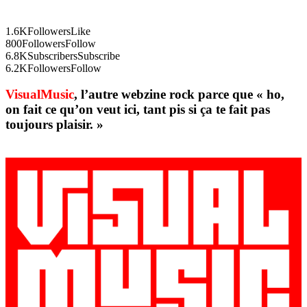
1.6K
Followers
Like
800
Followers
Follow
6.8K
Subscribers
Subscribe
6.2K
Followers
Follow
VisualMusic
, l’autre webzine rock parce que « ho,
on fait ce qu’on veut ici, tant pis si ça te fait pas
toujours plaisir. »