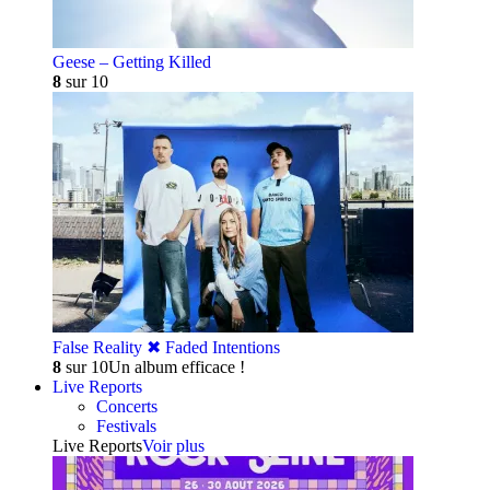
Geese – Getting Killed
8
sur 10
False Reality ✖︎ Faded Intentions
8
sur 10
Un album efficace !
Live Reports
Concerts
Festivals
Live Reports
Voir plus