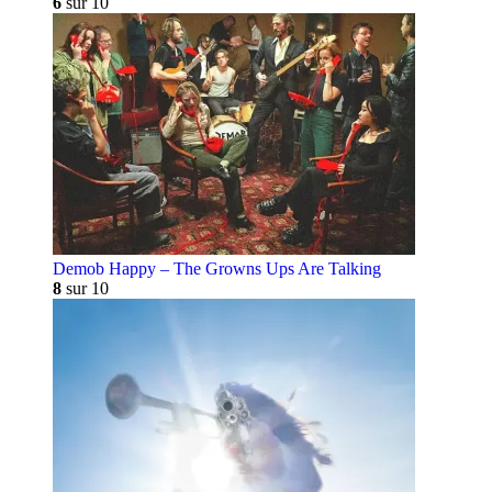
6
sur 10
Demob Happy – The Growns Ups Are Talking
8
sur 10