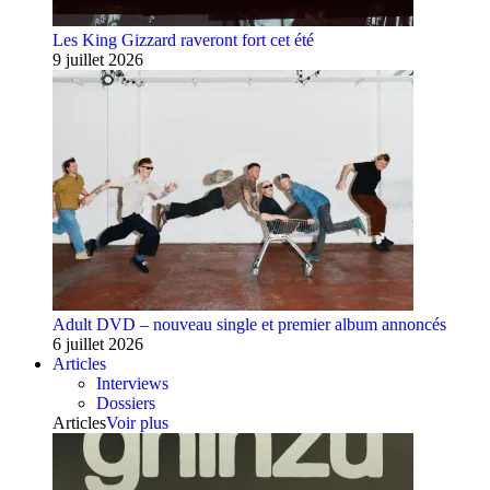
Les King Gizzard raveront fort cet été
9 juillet 2026
Adult DVD – nouveau single et premier album annoncés
6 juillet 2026
Articles
Interviews
Dossiers
Articles
Voir plus