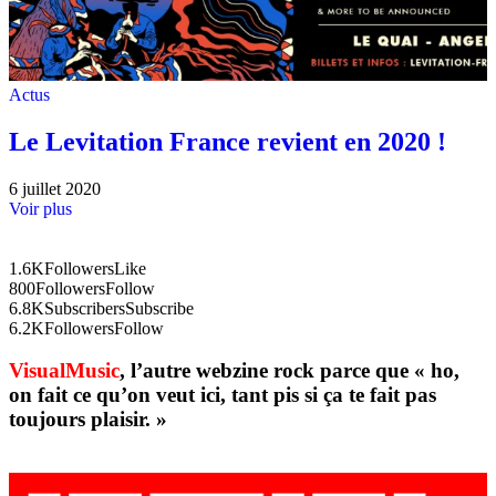
Actus
Le Levitation France revient en 2020 !
6 juillet 2020
Voir plus
1.6K
Followers
Like
800
Followers
Follow
6.8K
Subscribers
Subscribe
6.2K
Followers
Follow
VisualMusic
, l’autre webzine rock parce que « ho,
on fait ce qu’on veut ici, tant pis si ça te fait pas
toujours plaisir. »