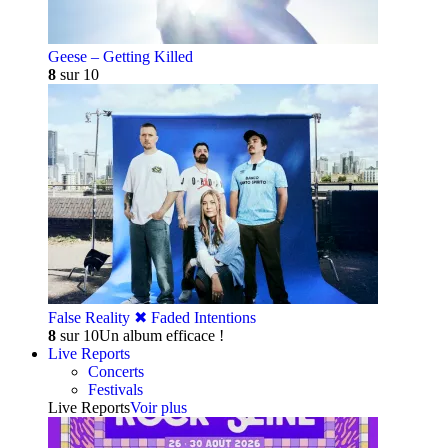
Geese – Getting Killed
8
sur 10
False Reality ✖︎ Faded Intentions
8
sur 10
Un album efficace !
Live Reports
Concerts
Festivals
Live Reports
Voir plus