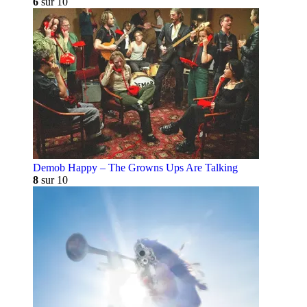
6
sur 10
Demob Happy – The Growns Ups Are Talking
8
sur 10