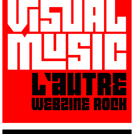
© VisualMusic - 2026