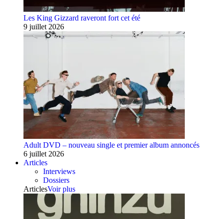
Les King Gizzard raveront fort cet été
9 juillet 2026
Adult DVD – nouveau single et premier album annoncés
6 juillet 2026
Articles
Interviews
Dossiers
Articles
Voir plus