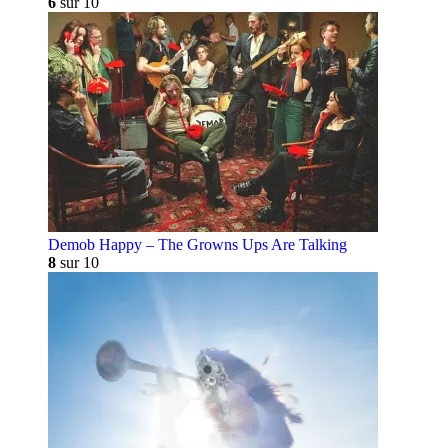
6
sur 10
Demob Happy – The Growns Ups Are Talking
8
sur 10