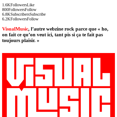
1.6K
Followers
Like
800
Followers
Follow
6.8K
Subscribers
Subscribe
6.2K
Followers
Follow
VisualMusic
, l’autre webzine rock parce que « ho,
on fait ce qu’on veut ici, tant pis si ça te fait pas
toujours plaisir. »