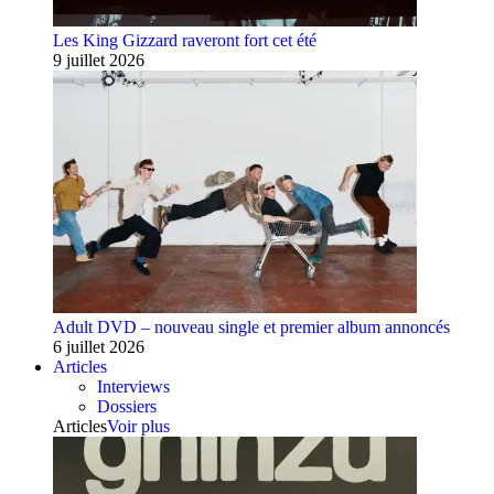
Les King Gizzard raveront fort cet été
9 juillet 2026
Adult DVD – nouveau single et premier album annoncés
6 juillet 2026
Articles
Interviews
Dossiers
Articles
Voir plus