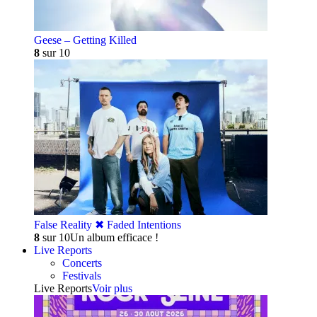
Geese – Getting Killed
8
sur 10
False Reality ✖︎ Faded Intentions
8
sur 10
Un album efficace !
Live Reports
Concerts
Festivals
Live Reports
Voir plus