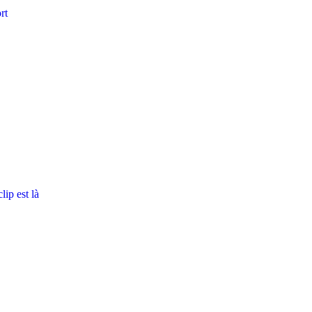
rt
ip est là