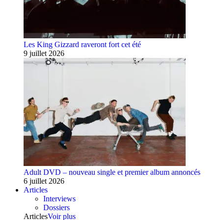
Les King Gizzard raveront fort cet été
9 juillet 2026
Adult DVD – nouveau single et premier album annoncés
6 juillet 2026
Articles
Interviews
Dossiers
Articles
Voir plus