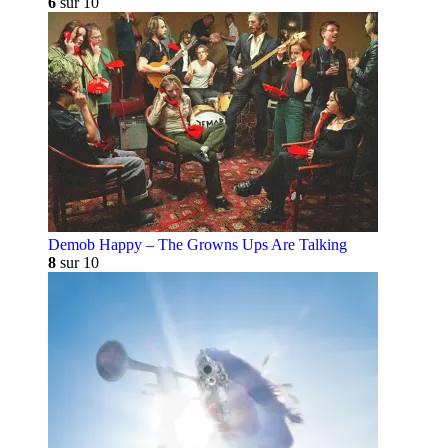
6
sur 10
Demob Happy – The Growns Ups Are Talking
8
sur 10