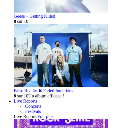
Geese – Getting Killed
8
sur 10
False Reality ✖︎ Faded Intentions
8
sur 10
Un album efficace !
Live Reports
Concerts
Festivals
Live Reports
Voir plus