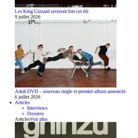
Les King Gizzard raveront fort cet été
9 juillet 2026
Adult DVD – nouveau single et premier album annoncés
6 juillet 2026
Articles
Interviews
Dossiers
Articles
Voir plus