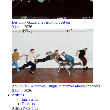
Les King Gizzard raveront fort cet été
9 juillet 2026
Adult DVD – nouveau single et premier album annoncés
6 juillet 2026
Articles
Interviews
Dossiers
Articles
Voir plus