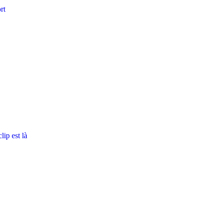
rt
ip est là