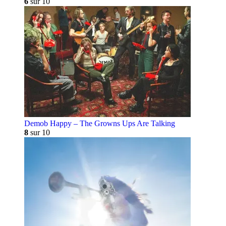
6
sur 10
Demob Happy – The Growns Ups Are Talking
8
sur 10