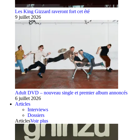
Les King Gizzard raveront fort cet été
9 juillet 2026
Adult DVD – nouveau single et premier album annoncés
6 juillet 2026
Articles
Interviews
Dossiers
Articles
Voir plus