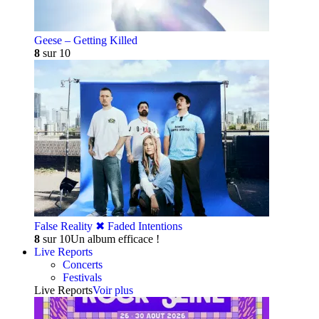
Geese – Getting Killed
8
sur 10
False Reality ✖︎ Faded Intentions
8
sur 10
Un album efficace !
Live Reports
Concerts
Festivals
Live Reports
Voir plus