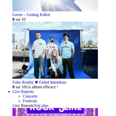
Geese – Getting Killed
8
sur 10
False Reality ✖︎ Faded Intentions
8
sur 10
Un album efficace !
Live Reports
Concerts
Festivals
Live Reports
Voir plus