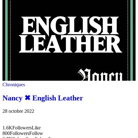
Chroniques
Nancy ✖︎ English Leather
28 octobre 2022
1.6K
Followers
Like
800
Followers
Follow