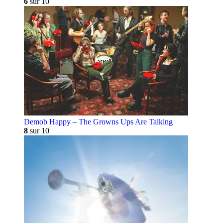
6
sur 10
Demob Happy – The Growns Ups Are Talking
8
sur 10