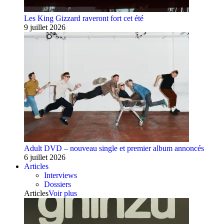
Les King Gizzard raveront fort cet été
9 juillet 2026
Adult DVD – nouveau single et premier album annoncés
6 juillet 2026
Articles
Interviews
Dossiers
Articles
Voir plus