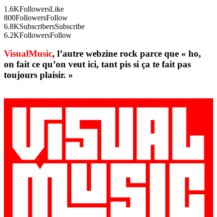
1.6K
Followers
Like
800
Followers
Follow
6.8K
Subscribers
Subscribe
6.2K
Followers
Follow
VisualMusic
, l’autre webzine rock parce que « ho,
on fait ce qu’on veut ici, tant pis si ça te fait pas
toujours plaisir. »