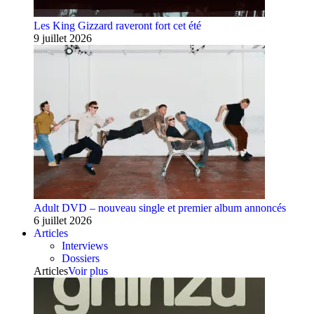
Les King Gizzard raveront fort cet été
9 juillet 2026
Adult DVD – nouveau single et premier album annoncés
6 juillet 2026
Articles
Interviews
Dossiers
Articles
Voir plus