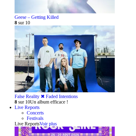
Geese – Getting Killed
8
sur 10
False Reality ✖︎ Faded Intentions
8
sur 10
Un album efficace !
Live Reports
Concerts
Festivals
Live Reports
Voir plus