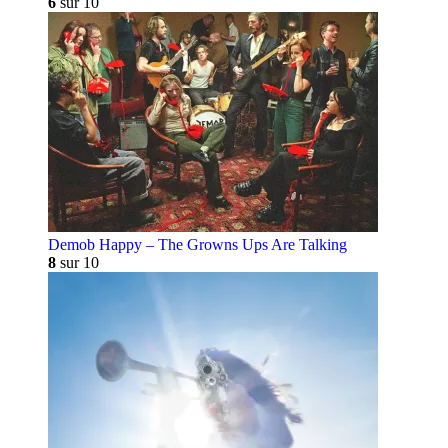
6
sur 10
Demob Happy – The Growns Ups Are Talking
8
sur 10