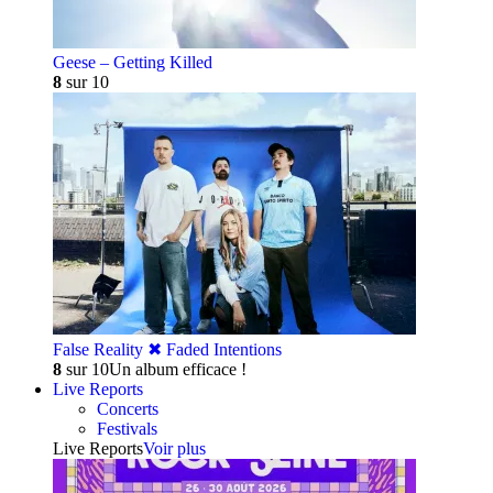
Geese – Getting Killed
8
sur 10
False Reality ✖︎ Faded Intentions
8
sur 10
Un album efficace !
Live Reports
Concerts
Festivals
Live Reports
Voir plus