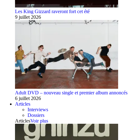
Les King Gizzard raveront fort cet été
9 juillet 2026
Adult DVD – nouveau single et premier album annoncés
6 juillet 2026
Articles
Interviews
Dossiers
Articles
Voir plus