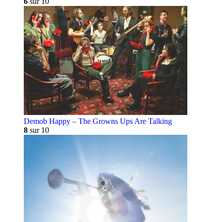
6
sur 10
Demob Happy – The Growns Ups Are Talking
8
sur 10