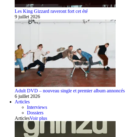
Les King Gizzard raveront fort cet été
9 juillet 2026
Adult DVD – nouveau single et premier album annoncés
6 juillet 2026
Articles
Interviews
Dossiers
Articles
Voir plus