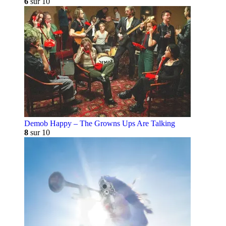
6
sur 10
Demob Happy – The Growns Ups Are Talking
8
sur 10