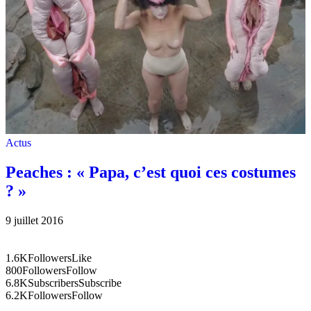
Actus
Peaches : « Papa, c’est quoi ces costumes
? »
9 juillet 2016
1.6K
Followers
Like
800
Followers
Follow
6.8K
Subscribers
Subscribe
6.2K
Followers
Follow