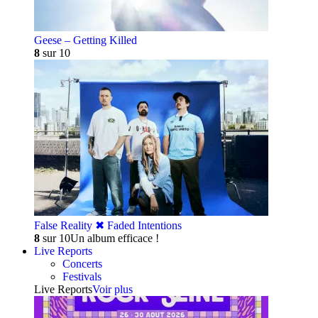
Geese – Getting Killed
8
sur 10
False Reality ✖︎ Faded Intentions
8
sur 10
Un album efficace !
Live Reports
Concerts
Festivals
Live Reports
Voir plus