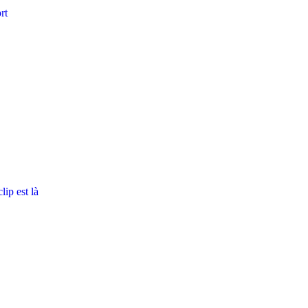
rt
ip est là