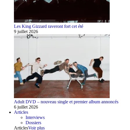
Les King Gizzard raveront fort cet été
9 juillet 2026
Adult DVD – nouveau single et premier album annoncés
6 juillet 2026
Articles
Interviews
Dossiers
Articles
Voir plus