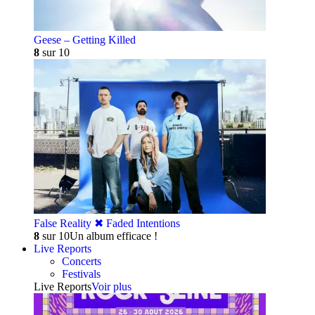
Geese – Getting Killed
8
sur 10
False Reality ✖︎ Faded Intentions
8
sur 10
Un album efficace !
Live Reports
Concerts
Festivals
Live Reports
Voir plus