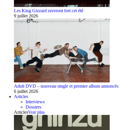
Les King Gizzard raveront fort cet été
9 juillet 2026
Adult DVD – nouveau single et premier album annoncés
6 juillet 2026
Articles
Interviews
Dossiers
Articles
Voir plus