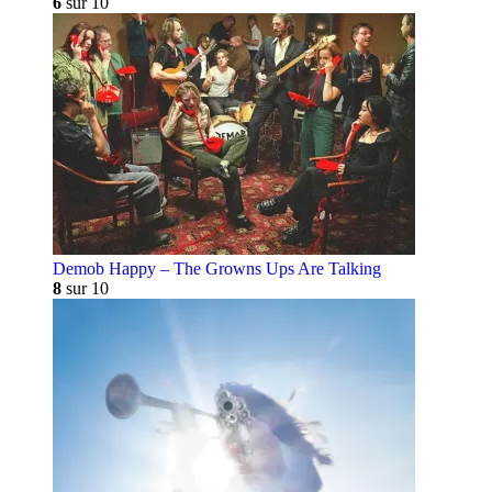
6
sur 10
Demob Happy – The Growns Ups Are Talking
8
sur 10