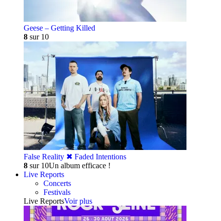
Geese – Getting Killed
8
sur 10
False Reality ✖︎ Faded Intentions
8
sur 10
Un album efficace !
Live Reports
Concerts
Festivals
Live Reports
Voir plus