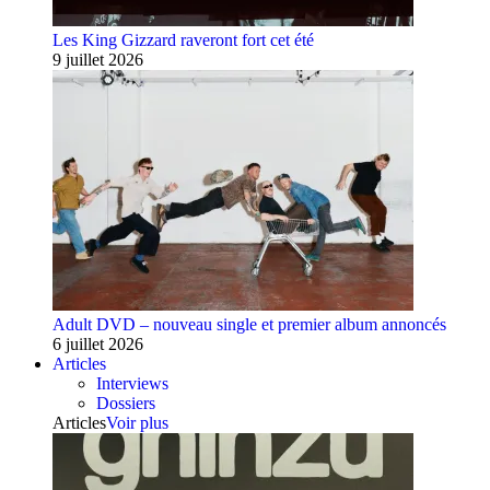
Les King Gizzard raveront fort cet été
9 juillet 2026
Adult DVD – nouveau single et premier album annoncés
6 juillet 2026
Articles
Interviews
Dossiers
Articles
Voir plus