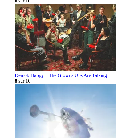
6
sur 10
Demob Happy – The Growns Ups Are Talking
8
sur 10