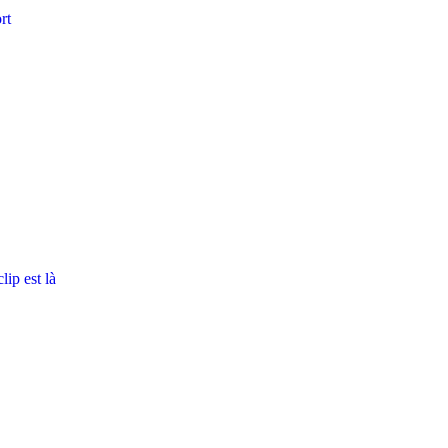
rt
ip est là