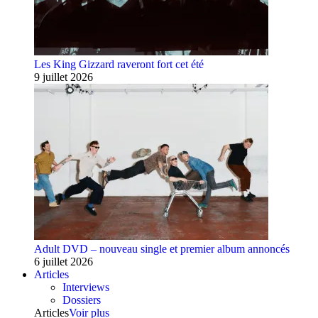
Les King Gizzard raveront fort cet été
9 juillet 2026
Adult DVD – nouveau single et premier album annoncés
6 juillet 2026
Articles
Interviews
Dossiers
Articles
Voir plus