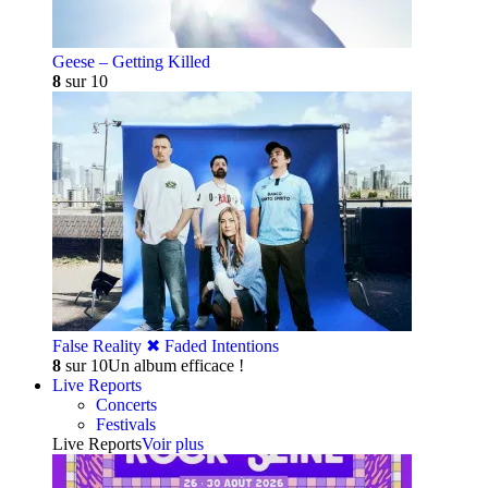
Geese – Getting Killed
8
sur 10
False Reality ✖︎ Faded Intentions
8
sur 10
Un album efficace !
Live Reports
Concerts
Festivals
Live Reports
Voir plus