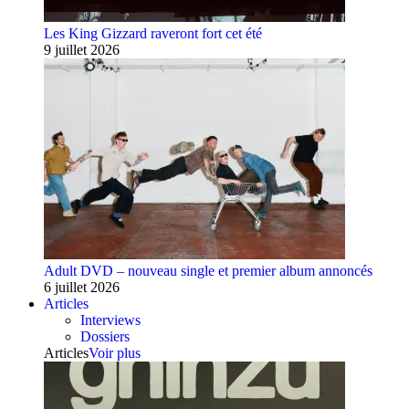
Les King Gizzard raveront fort cet été
9 juillet 2026
Adult DVD – nouveau single et premier album annoncés
6 juillet 2026
Articles
Interviews
Dossiers
Articles
Voir plus