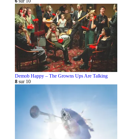
6
sur 10
Demob Happy – The Growns Ups Are Talking
8
sur 10