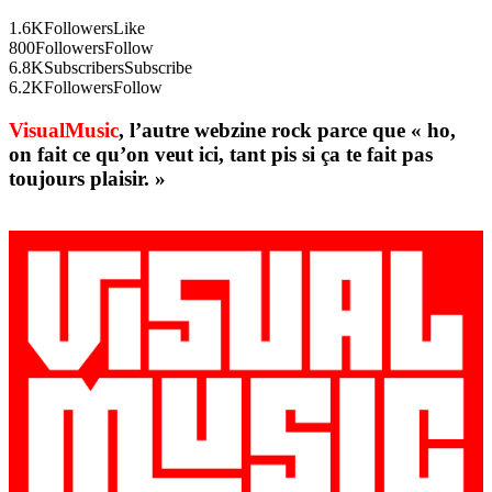
1.6K
Followers
Like
800
Followers
Follow
6.8K
Subscribers
Subscribe
6.2K
Followers
Follow
VisualMusic
, l’autre webzine rock parce que « ho,
on fait ce qu’on veut ici, tant pis si ça te fait pas
toujours plaisir. »