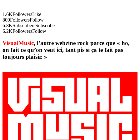
1.6K
Followers
Like
800
Followers
Follow
6.8K
Subscribers
Subscribe
6.2K
Followers
Follow
VisualMusic
, l’autre webzine rock parce que « ho,
on fait ce qu’on veut ici, tant pis si ça te fait pas
toujours plaisir. »