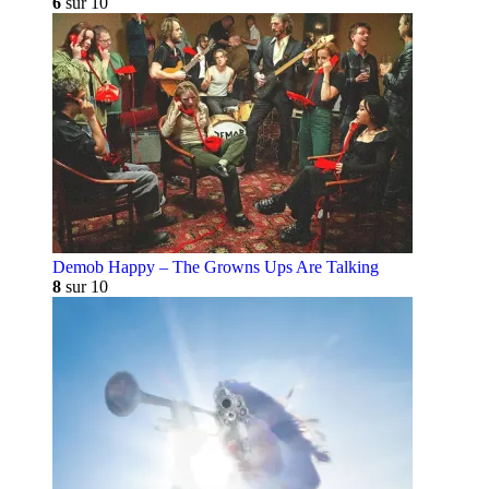
6
sur 10
Demob Happy – The Growns Ups Are Talking
8
sur 10