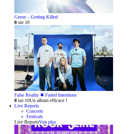
Geese – Getting Killed
8
sur 10
False Reality ✖︎ Faded Intentions
8
sur 10
Un album efficace !
Live Reports
Concerts
Festivals
Live Reports
Voir plus