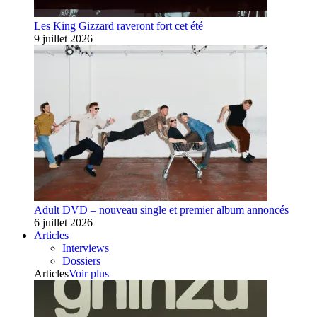
Les King Gizzard raveront fort cet été
9 juillet 2026
Adult DVD – nouveau single et premier album annoncés
6 juillet 2026
Articles
Interviews
Dossiers
Articles
Voir plus