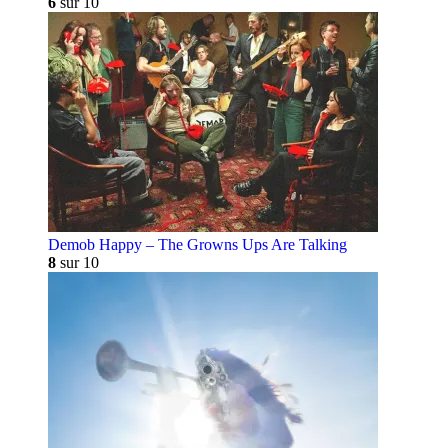
6
sur 10
Demob Happy – The Growns Ups Are Talking
8
sur 10