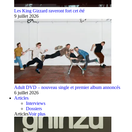
Les King Gizzard raveront fort cet été
9 juillet 2026
Adult DVD – nouveau single et premier album annoncés
6 juillet 2026
Articles
Interviews
Dossiers
Articles
Voir plus