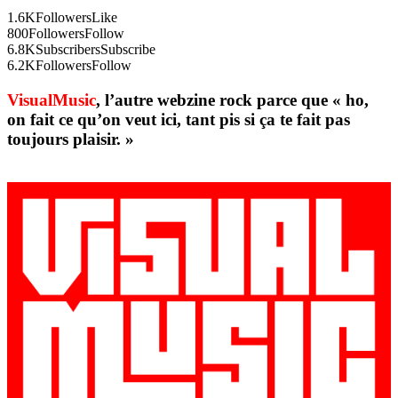
1.6K
Followers
Like
800
Followers
Follow
6.8K
Subscribers
Subscribe
6.2K
Followers
Follow
VisualMusic
, l’autre webzine rock parce que « ho,
on fait ce qu’on veut ici, tant pis si ça te fait pas
toujours plaisir. »