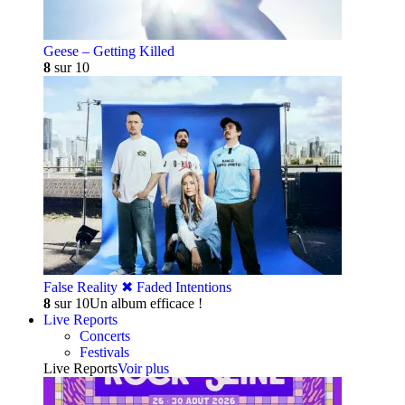
Geese – Getting Killed
8
sur 10
False Reality ✖︎ Faded Intentions
8
sur 10
Un album efficace !
Live Reports
Concerts
Festivals
Live Reports
Voir plus