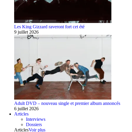
Les King Gizzard raveront fort cet été
9 juillet 2026
Adult DVD – nouveau single et premier album annoncés
6 juillet 2026
Articles
Interviews
Dossiers
Articles
Voir plus