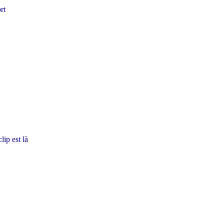
rt
ip est là