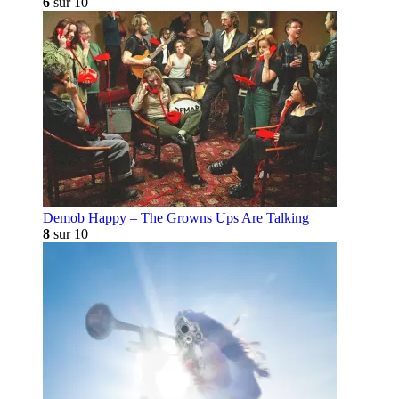
6
sur 10
Demob Happy – The Growns Ups Are Talking
8
sur 10