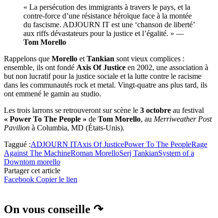
« La persécution des immigrants à travers le pays, et la
contre-force d’une résistance héroïque face à la montée
du fascisme. ADJOURN IT est une ‘chanson de liberté’
aux riffs dévastateurs pour la justice et l’égalité. » —
Tom Morello
Rappelons que
Morello
et
Tankian
sont vieux complices :
ensemble, ils ont fondé
Axis Of Justice
en 2002, une association à
but non lucratif pour la justice sociale et la lutte contre le racisme
dans les communautés rock et metal. Vingt-quatre ans plus tard, ils
ont emmené le gamin au studio.
Les trois larrons se retrouveront sur scène le
3 octobre
au festival
« Power To The People »
de
Tom Morello
, au
Merriweather Post
Pavilion
à Columbia, MD (États-Unis).
Taggué :
ADJOURN IT
Axis Of Justice
Power To The People
Rage
Against The Machine
Roman Morello
Serj Tankian
System of a
Down
tom morello
Partager cet article
Facebook
Copier le lien
On vous conseille ↷