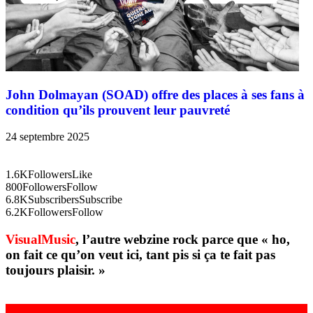
John Dolmayan (SOAD) offre des places à ses fans à
condition qu’ils prouvent leur pauvreté
24 septembre 2025
1.6K
Followers
Like
800
Followers
Follow
6.8K
Subscribers
Subscribe
6.2K
Followers
Follow
VisualMusic
, l’autre webzine rock parce que « ho,
on fait ce qu’on veut ici, tant pis si ça te fait pas
toujours plaisir. »