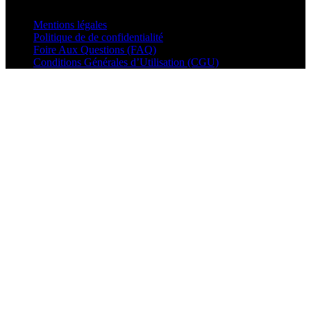
© VisualMusic - 2026
Mentions légales
Politique de de confidentialité
Foire Aux Questions (FAQ)
Conditions Générales d’Utilisation (CGU)