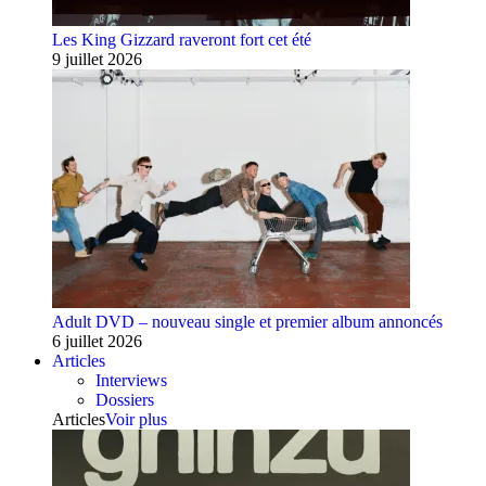
Les King Gizzard raveront fort cet été
9 juillet 2026
Adult DVD – nouveau single et premier album annoncés
6 juillet 2026
Articles
Interviews
Dossiers
Articles
Voir plus