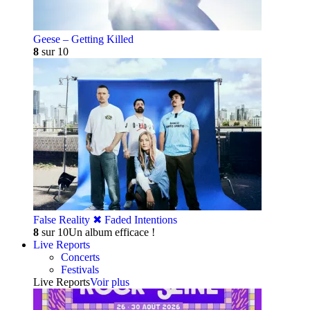
Geese – Getting Killed
8
sur 10
False Reality ✖︎ Faded Intentions
8
sur 10
Un album efficace !
Live Reports
Concerts
Festivals
Live Reports
Voir plus