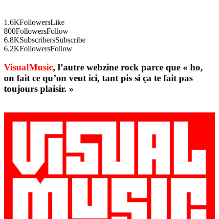
1.6K
Followers
Like
800
Followers
Follow
6.8K
Subscribers
Subscribe
6.2K
Followers
Follow
VisualMusic
, l’autre webzine rock parce que « ho,
on fait ce qu’on veut ici, tant pis si ça te fait pas
toujours plaisir. »