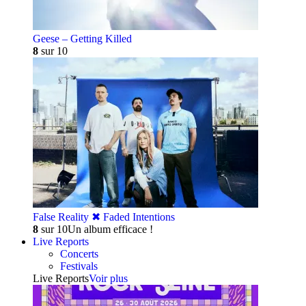
Geese – Getting Killed
8
sur 10
False Reality ✖︎ Faded Intentions
8
sur 10
Un album efficace !
Live Reports
Concerts
Festivals
Live Reports
Voir plus