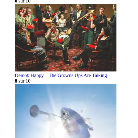
6
sur 10
Demob Happy – The Growns Ups Are Talking
8
sur 10