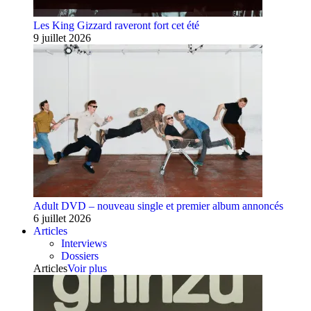
Les King Gizzard raveront fort cet été
9 juillet 2026
Adult DVD – nouveau single et premier album annoncés
6 juillet 2026
Articles
Interviews
Dossiers
Articles
Voir plus