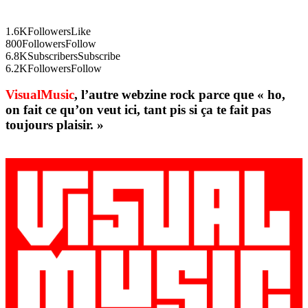
1.6K
Followers
Like
800
Followers
Follow
6.8K
Subscribers
Subscribe
6.2K
Followers
Follow
VisualMusic
, l’autre webzine rock parce que « ho,
on fait ce qu’on veut ici, tant pis si ça te fait pas
toujours plaisir. »