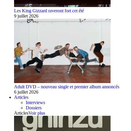
Les King Gizzard raveront fort cet été
9 juillet 2026
Adult DVD – nouveau single et premier album annoncés
6 juillet 2026
Articles
Interviews
Dossiers
Articles
Voir plus