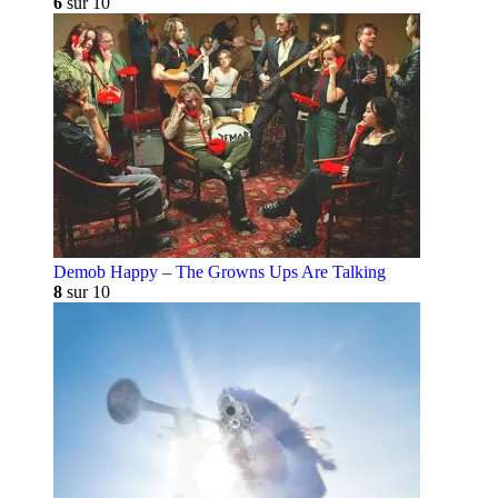
6
sur 10
Demob Happy – The Growns Ups Are Talking
8
sur 10