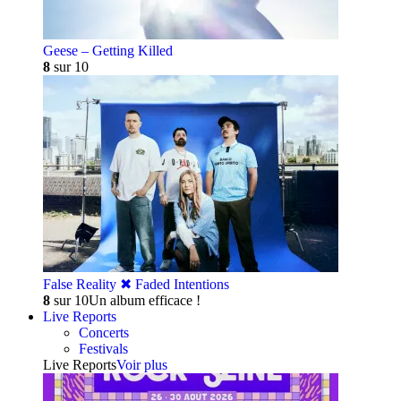
Geese – Getting Killed
8
sur 10
False Reality ✖︎ Faded Intentions
8
sur 10
Un album efficace !
Live Reports
Concerts
Festivals
Live Reports
Voir plus