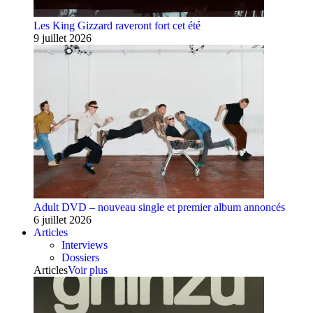
Les King Gizzard raveront fort cet été
9 juillet 2026
Adult DVD – nouveau single et premier album annoncés
6 juillet 2026
Articles
Interviews
Dossiers
Articles
Voir plus