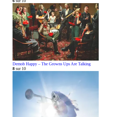
6
sur 10
Demob Happy – The Growns Ups Are Talking
8
sur 10