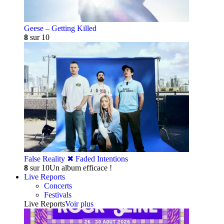
Geese – Getting Killed
8
sur 10
False Reality ✖︎ Faded Intentions
8
sur 10
Un album efficace !
Live Reports
Concerts
Festivals
Live Reports
Voir plus