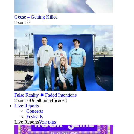
Geese – Getting Killed
8
sur 10
False Reality ✖︎ Faded Intentions
8
sur 10
Un album efficace !
Live Reports
Concerts
Festivals
Live Reports
Voir plus