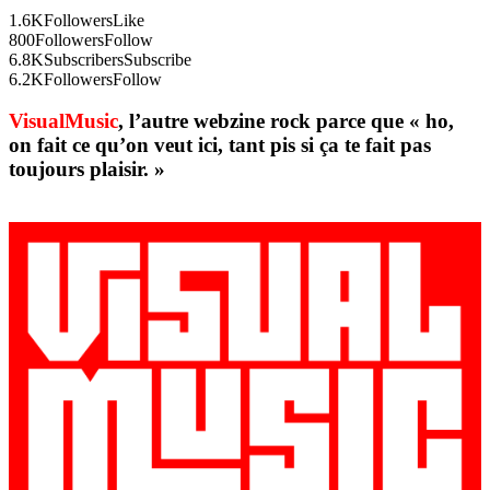
1.6K
Followers
Like
800
Followers
Follow
6.8K
Subscribers
Subscribe
6.2K
Followers
Follow
VisualMusic
, l’autre webzine rock parce que « ho,
on fait ce qu’on veut ici, tant pis si ça te fait pas
toujours plaisir. »