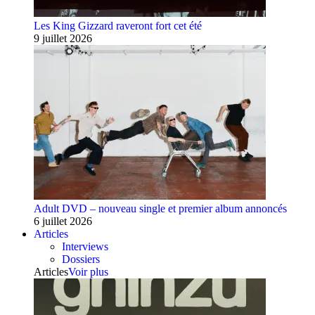
Les King Gizzard raveront fort cet été
9 juillet 2026
Adult DVD – nouveau single et premier album annoncés
6 juillet 2026
Articles
Interviews
Dossiers
Articles
Voir plus