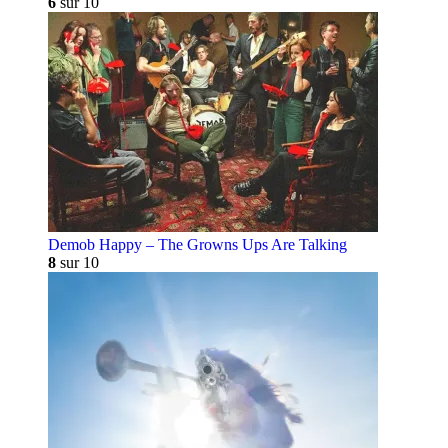
6
sur 10
Demob Happy – The Growns Ups Are Talking
8
sur 10