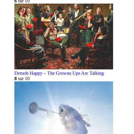
6
sur 10
Demob Happy – The Growns Ups Are Talking
8
sur 10