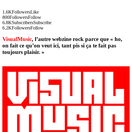
1.6K
Followers
Like
800
Followers
Follow
6.8K
Subscribers
Subscribe
6.2K
Followers
Follow
VisualMusic
, l’autre webzine rock parce que « ho,
on fait ce qu’on veut ici, tant pis si ça te fait pas
toujours plaisir. »