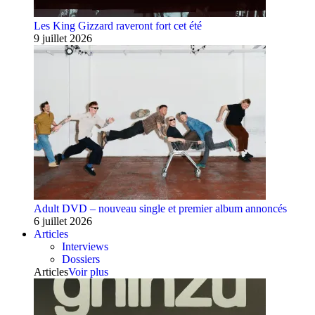
Les King Gizzard raveront fort cet été
9 juillet 2026
Adult DVD – nouveau single et premier album annoncés
6 juillet 2026
Articles
Interviews
Dossiers
Articles
Voir plus