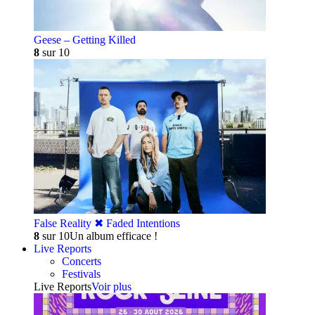
Geese – Getting Killed
8
sur 10
False Reality ✖︎ Faded Intentions
8
sur 10
Un album efficace !
Live Reports
Concerts
Festivals
Live Reports
Voir plus