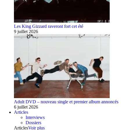
Les King Gizzard raveront fort cet été
9 juillet 2026
Adult DVD – nouveau single et premier album annoncés
6 juillet 2026
Articles
Interviews
Dossiers
Articles
Voir plus