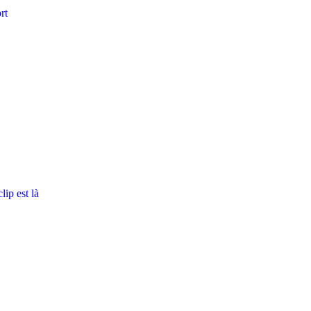
rt
ip est là