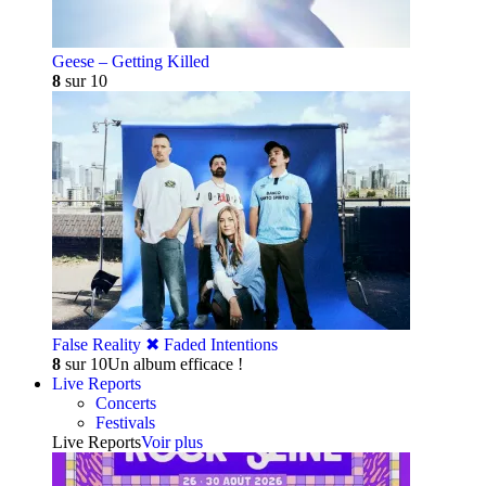
Geese – Getting Killed
8
sur 10
False Reality ✖︎ Faded Intentions
8
sur 10
Un album efficace !
Live Reports
Concerts
Festivals
Live Reports
Voir plus