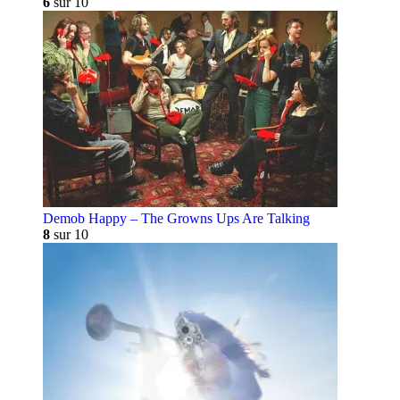
6
sur 10
Demob Happy – The Growns Ups Are Talking
8
sur 10