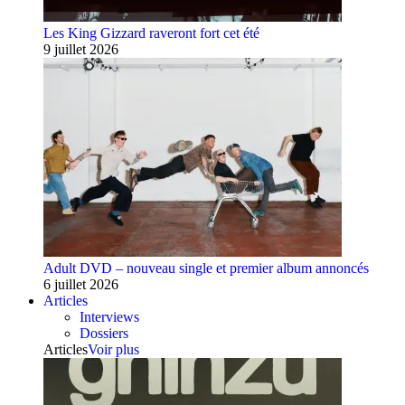
Les King Gizzard raveront fort cet été
9 juillet 2026
Adult DVD – nouveau single et premier album annoncés
6 juillet 2026
Articles
Interviews
Dossiers
Articles
Voir plus