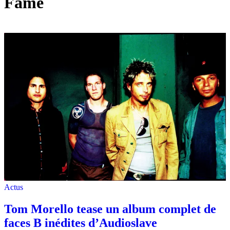
Fame
Actus
Tom Morello tease un album complet de
faces B inédites d’Audioslave