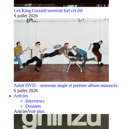
Les King Gizzard raveront fort cet été
9 juillet 2026
Adult DVD – nouveau single et premier album annoncés
6 juillet 2026
Articles
Interviews
Dossiers
Articles
Voir plus