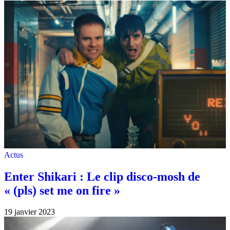
Actus
Enter Shikari : Le clip disco-mosh de
« (pls) set me on fire »
19 janvier 2023