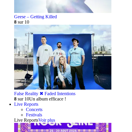
Geese – Getting Killed
8
sur 10
False Reality ✖︎ Faded Intentions
8
sur 10
Un album efficace !
Live Reports
Concerts
Festivals
Live Reports
Voir plus