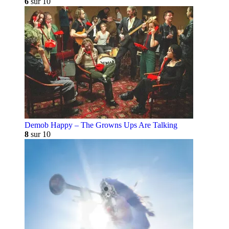
6
sur 10
Demob Happy – The Growns Ups Are Talking
8
sur 10