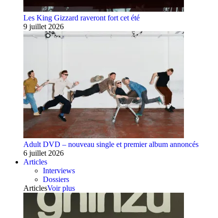
Les King Gizzard raveront fort cet été
9 juillet 2026
Adult DVD – nouveau single et premier album annoncés
6 juillet 2026
Articles
Interviews
Dossiers
Articles
Voir plus