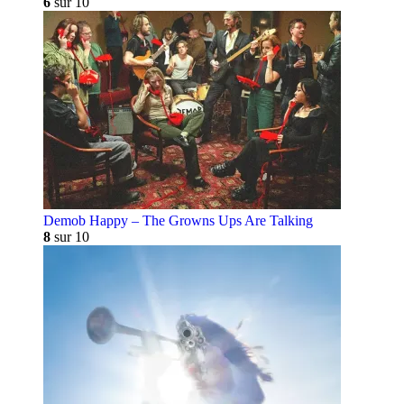
6
sur 10
Demob Happy – The Growns Ups Are Talking
8
sur 10