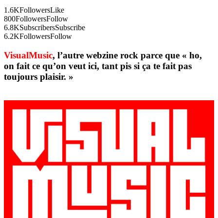
1.6K
Followers
Like
800
Followers
Follow
6.8K
Subscribers
Subscribe
6.2K
Followers
Follow
VisualMusic
, l’autre webzine rock parce que « ho,
on fait ce qu’on veut ici, tant pis si ça te fait pas
toujours plaisir. »