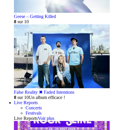
Geese – Getting Killed
8
sur 10
False Reality ✖︎ Faded Intentions
8
sur 10
Un album efficace !
Live Reports
Concerts
Festivals
Live Reports
Voir plus