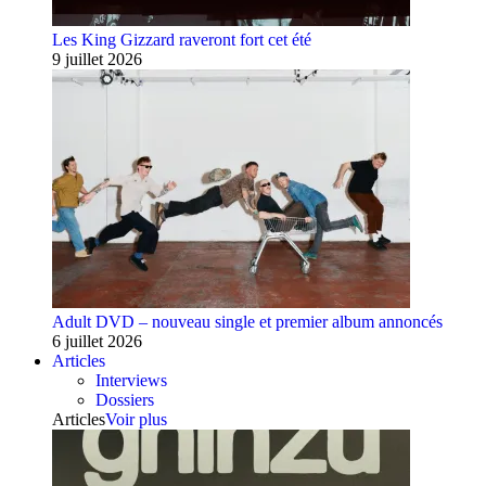
Les King Gizzard raveront fort cet été
9 juillet 2026
Adult DVD – nouveau single et premier album annoncés
6 juillet 2026
Articles
Interviews
Dossiers
Articles
Voir plus