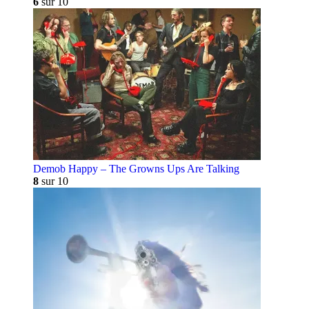
6
sur 10
Demob Happy – The Growns Ups Are Talking
8
sur 10