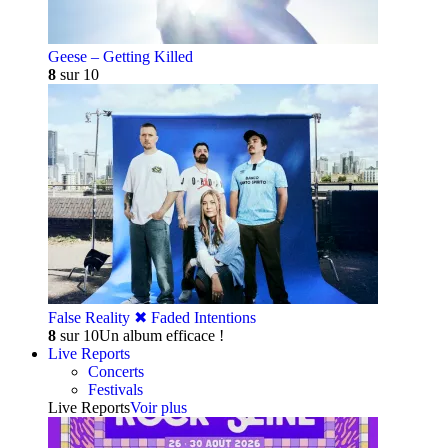
Geese – Getting Killed
8
sur 10
False Reality ✖︎ Faded Intentions
8
sur 10
Un album efficace !
Live Reports
Concerts
Festivals
Live Reports
Voir plus