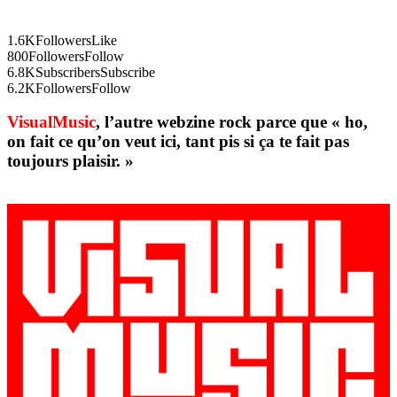
1.6K
Followers
Like
800
Followers
Follow
6.8K
Subscribers
Subscribe
6.2K
Followers
Follow
VisualMusic
, l’autre webzine rock parce que « ho,
on fait ce qu’on veut ici, tant pis si ça te fait pas
toujours plaisir. »