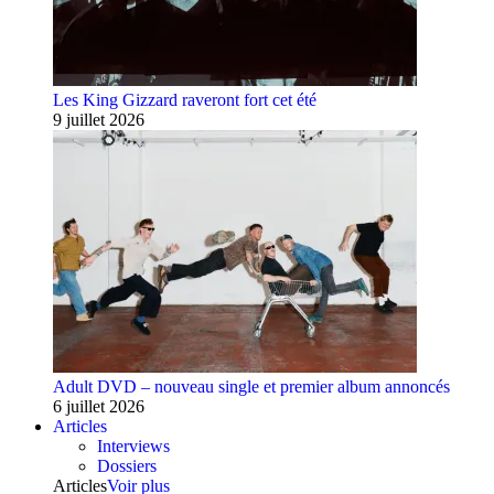
Les King Gizzard raveront fort cet été
9 juillet 2026
Adult DVD – nouveau single et premier album annoncés
6 juillet 2026
Articles
Interviews
Dossiers
Articles
Voir plus