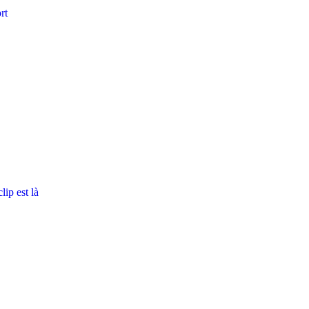
rt
ip est là