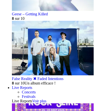
Geese – Getting Killed
8
sur 10
False Reality ✖︎ Faded Intentions
8
sur 10
Un album efficace !
Live Reports
Concerts
Festivals
Live Reports
Voir plus