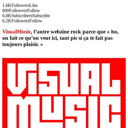
1.6K
Followers
Like
800
Followers
Follow
6.8K
Subscribers
Subscribe
6.2K
Followers
Follow
VisualMusic
, l’autre webzine rock parce que « ho,
on fait ce qu’on veut ici, tant pis si ça te fait pas
toujours plaisir. »