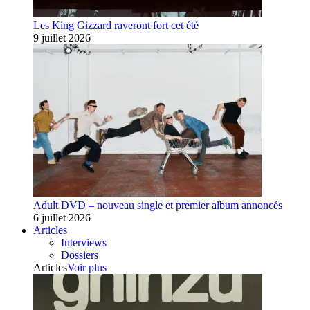
Les King Gizzard raveront fort cet été
9 juillet 2026
Adult DVD – nouveau single et premier album annoncés
6 juillet 2026
Articles
Interviews
Dossiers
Articles
Voir plus