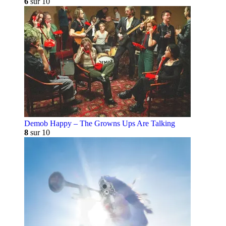
6
sur 10
Demob Happy – The Growns Ups Are Talking
8
sur 10