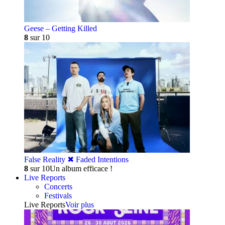
Geese – Getting Killed
8
sur 10
False Reality ✖︎ Faded Intentions
8
sur 10
Un album efficace !
Live Reports
Concerts
Festivals
Live Reports
Voir plus