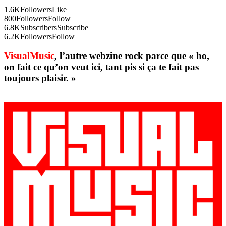
1.6K
Followers
Like
800
Followers
Follow
6.8K
Subscribers
Subscribe
6.2K
Followers
Follow
VisualMusic
, l’autre webzine rock parce que « ho,
on fait ce qu’on veut ici, tant pis si ça te fait pas
toujours plaisir. »