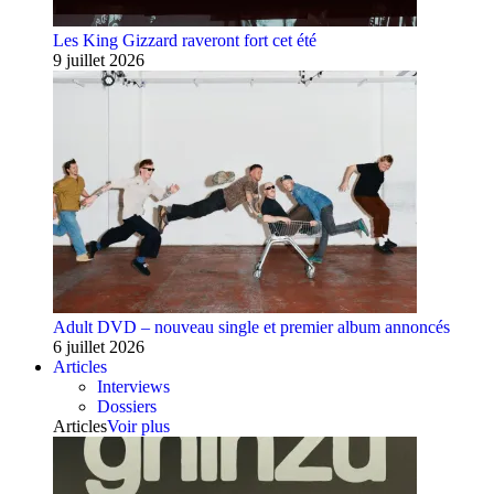
Les King Gizzard raveront fort cet été
9 juillet 2026
Adult DVD – nouveau single et premier album annoncés
6 juillet 2026
Articles
Interviews
Dossiers
Articles
Voir plus