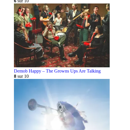
6
sur 10
Demob Happy – The Growns Ups Are Talking
8
sur 10