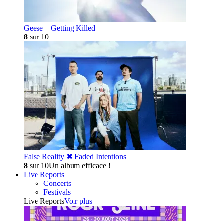
Geese – Getting Killed
8
sur 10
False Reality ✖︎ Faded Intentions
8
sur 10
Un album efficace !
Live Reports
Concerts
Festivals
Live Reports
Voir plus