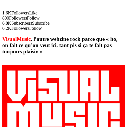
1.6K
Followers
Like
800
Followers
Follow
6.8K
Subscribers
Subscribe
6.2K
Followers
Follow
VisualMusic
, l’autre webzine rock parce que « ho,
on fait ce qu’on veut ici, tant pis si ça te fait pas
toujours plaisir. »