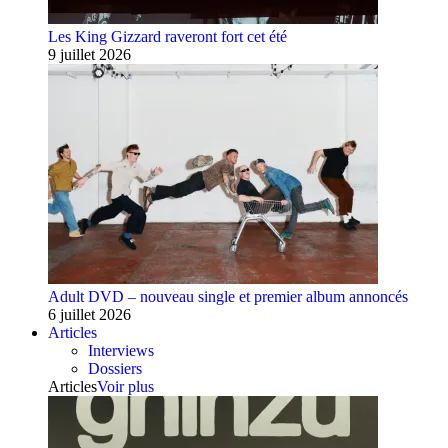
Les King Gizzard raveront fort cet été
9 juillet 2026
Adult DVD – nouveau single et premier album annoncés
6 juillet 2026
Articles
Interviews
Dossiers
Articles
Voir plus