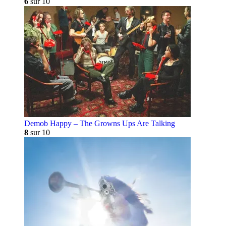
6
sur 10
Demob Happy – The Growns Ups Are Talking
8
sur 10