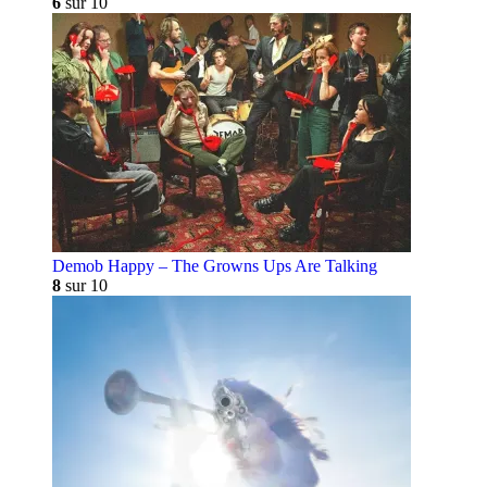
6
sur 10
Demob Happy – The Growns Ups Are Talking
8
sur 10