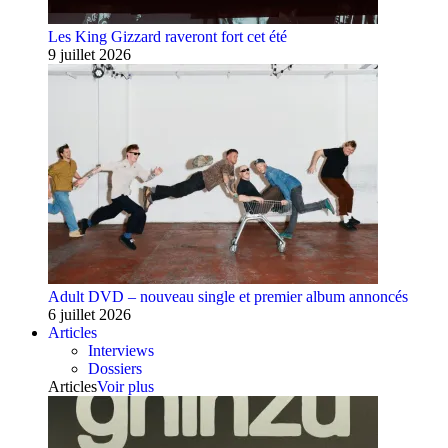
Les King Gizzard raveront fort cet été
9 juillet 2026
Adult DVD – nouveau single et premier album annoncés
6 juillet 2026
Articles
Interviews
Dossiers
Articles
Voir plus