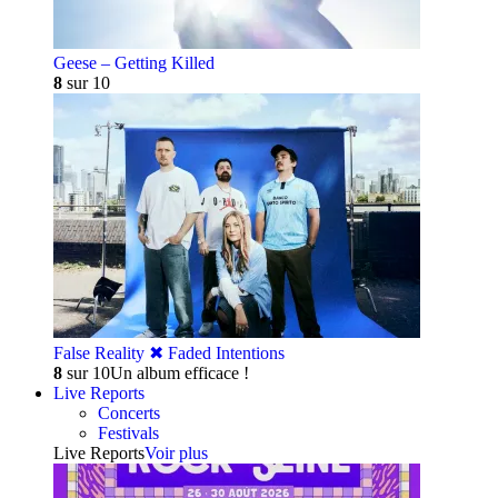
Geese – Getting Killed
8
sur 10
False Reality ✖︎ Faded Intentions
8
sur 10
Un album efficace !
Live Reports
Concerts
Festivals
Live Reports
Voir plus