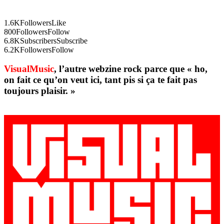
1.6K
Followers
Like
800
Followers
Follow
6.8K
Subscribers
Subscribe
6.2K
Followers
Follow
VisualMusic
, l’autre webzine rock parce que « ho,
on fait ce qu’on veut ici, tant pis si ça te fait pas
toujours plaisir. »