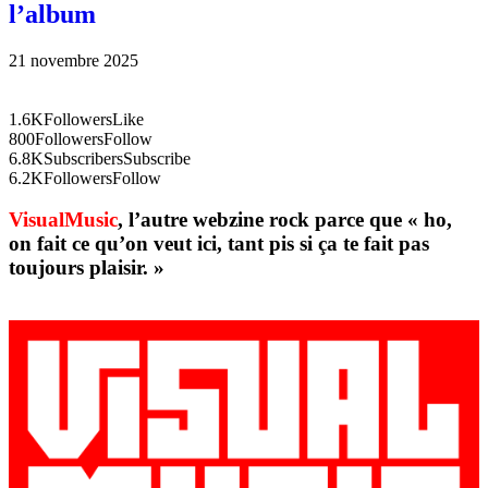
l’album
21 novembre 2025
1.6K
Followers
Like
800
Followers
Follow
6.8K
Subscribers
Subscribe
6.2K
Followers
Follow
VisualMusic
, l’autre webzine rock parce que « ho,
on fait ce qu’on veut ici, tant pis si ça te fait pas
toujours plaisir. »