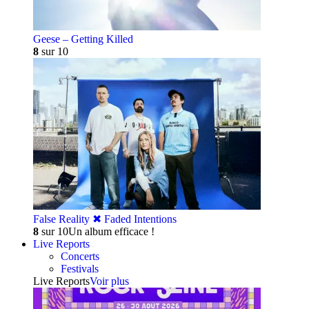
Geese – Getting Killed
8
sur 10
False Reality ✖︎ Faded Intentions
8
sur 10
Un album efficace !
Live Reports
Concerts
Festivals
Live Reports
Voir plus