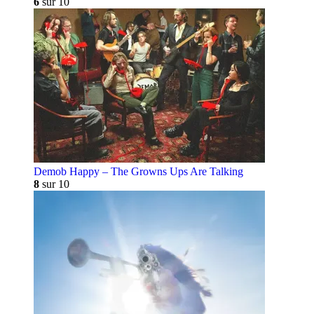
6
sur 10
Demob Happy – The Growns Ups Are Talking
8
sur 10