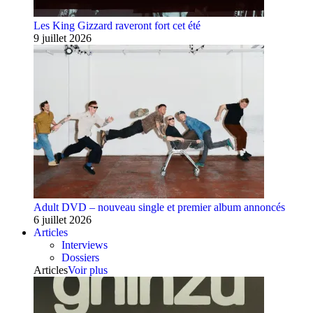
Les King Gizzard raveront fort cet été
9 juillet 2026
Adult DVD – nouveau single et premier album annoncés
6 juillet 2026
Articles
Interviews
Dossiers
Articles
Voir plus