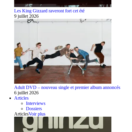
Les King Gizzard raveront fort cet été
9 juillet 2026
Adult DVD – nouveau single et premier album annoncés
6 juillet 2026
Articles
Interviews
Dossiers
Articles
Voir plus