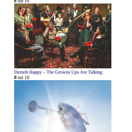
6
sur 10
Demob Happy – The Growns Ups Are Talking
8
sur 10