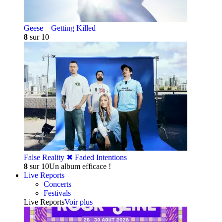
Geese – Getting Killed
8
sur 10
False Reality ✖︎ Faded Intentions
8
sur 10
Un album efficace !
Live Reports
Concerts
Festivals
Live Reports
Voir plus