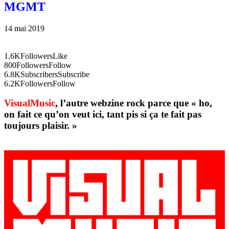
MGMT
14 mai 2019
1.6K
Followers
Like
800
Followers
Follow
6.8K
Subscribers
Subscribe
6.2K
Followers
Follow
VisualMusic
, l’autre webzine rock parce que « ho,
on fait ce qu’on veut ici, tant pis si ça te fait pas
toujours plaisir. »