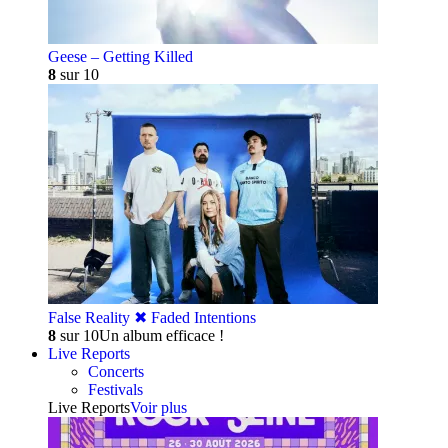
Geese – Getting Killed
8
sur 10
False Reality ✖︎ Faded Intentions
8
sur 10
Un album efficace !
Live Reports
Concerts
Festivals
Live Reports
Voir plus