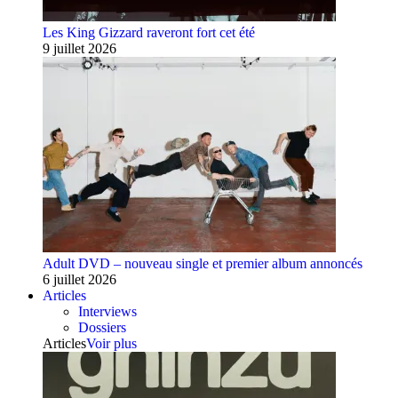
Les King Gizzard raveront fort cet été
9 juillet 2026
Adult DVD – nouveau single et premier album annoncés
6 juillet 2026
Articles
Interviews
Dossiers
Articles
Voir plus