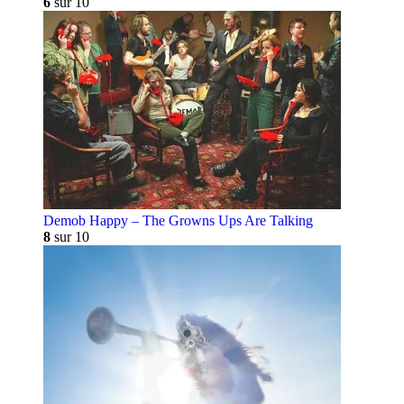
6
sur 10
Demob Happy – The Growns Ups Are Talking
8
sur 10