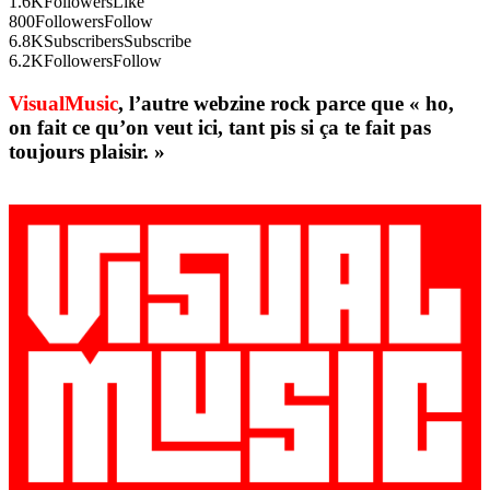
1.6K
Followers
Like
800
Followers
Follow
6.8K
Subscribers
Subscribe
6.2K
Followers
Follow
VisualMusic
, l’autre webzine rock parce que « ho,
on fait ce qu’on veut ici, tant pis si ça te fait pas
toujours plaisir. »