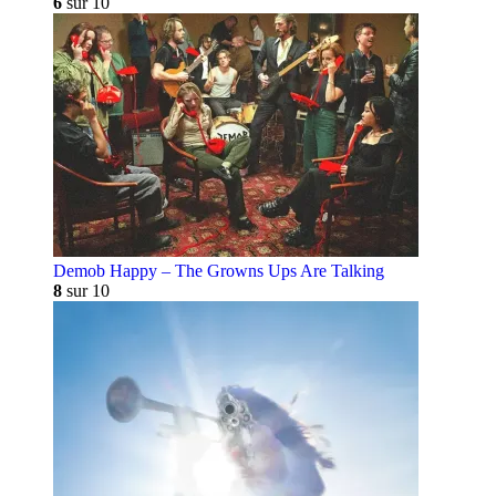
6
sur 10
Demob Happy – The Growns Ups Are Talking
8
sur 10