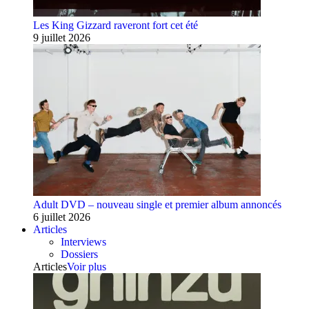
Les King Gizzard raveront fort cet été
9 juillet 2026
Adult DVD – nouveau single et premier album annoncés
6 juillet 2026
Articles
Interviews
Dossiers
Articles
Voir plus