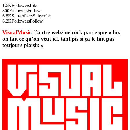
1.6K
Followers
Like
800
Followers
Follow
6.8K
Subscribers
Subscribe
6.2K
Followers
Follow
VisualMusic
, l’autre webzine rock parce que « ho,
on fait ce qu’on veut ici, tant pis si ça te fait pas
toujours plaisir. »