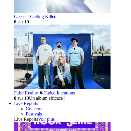
Geese – Getting Killed
8
sur 10
False Reality ✖︎ Faded Intentions
8
sur 10
Un album efficace !
Live Reports
Concerts
Festivals
Live Reports
Voir plus