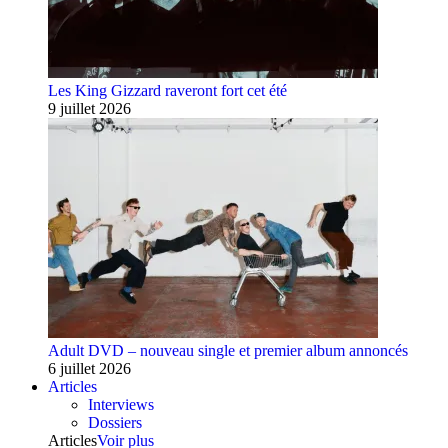
Les King Gizzard raveront fort cet été
9 juillet 2026
Adult DVD – nouveau single et premier album annoncés
6 juillet 2026
Articles
Interviews
Dossiers
Articles
Voir plus