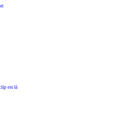
rt
ip est là