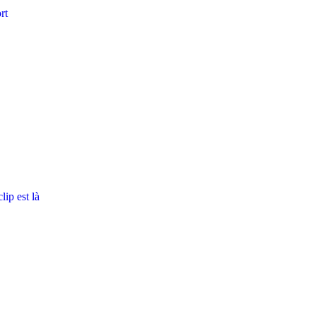
rt
ip est là