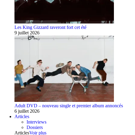
Les King Gizzard raveront fort cet été
9 juillet 2026
Adult DVD – nouveau single et premier album annoncés
6 juillet 2026
Articles
Interviews
Dossiers
Articles
Voir plus