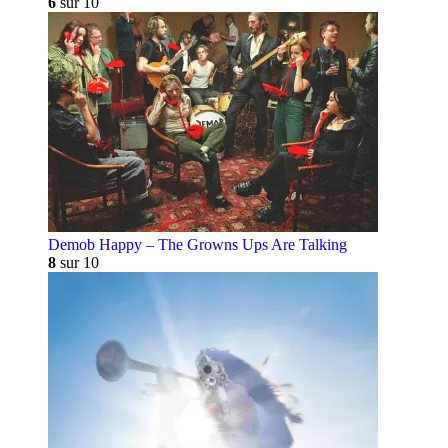
6
sur 10
Demob Happy – The Growns Ups Are Talking
8
sur 10