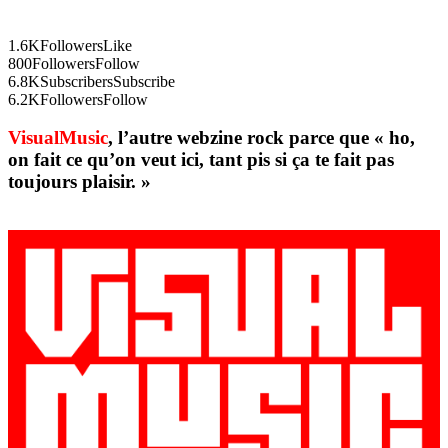
1.6K
Followers
Like
800
Followers
Follow
6.8K
Subscribers
Subscribe
6.2K
Followers
Follow
VisualMusic
, l’autre webzine rock parce que « ho,
on fait ce qu’on veut ici, tant pis si ça te fait pas
toujours plaisir. »