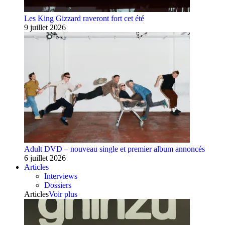
Les King Gizzard raveront fort cet été
9 juillet 2026
Adult DVD – nouveau single et premier album annoncés
6 juillet 2026
Articles
Interviews
Dossiers
Articles
Voir plus