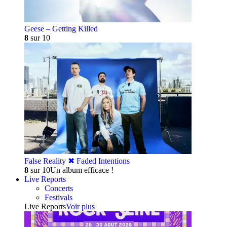
Geese – Getting Killed
8
sur 10
False Reality ✖︎ Faded Intentions
8
sur 10
Un album efficace !
Live Reports
Concerts
Festivals
Live Reports
Voir plus